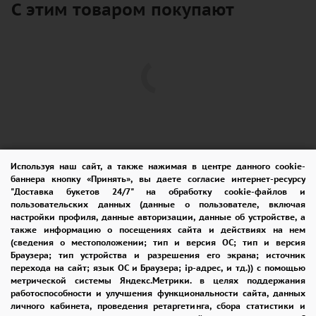
С этим товаром покупают
Используя наш сайт, а также нажимая в центре данного cookie-
баннера кнопку «Принять», вы даете согласие интернет-ресурсу
"Доставка букетов 24/7" на обработку cookie-файлов и
пользовательских данных (данные о пользователе, включая
ПОМОЩЬ
ОПЛАТА
ДОСТАВКА
настройки профиля, данные авторизации, данные об устройстве, а
также информацию о посещениях сайта и действиях на нем
ГАРАНТИИ
КУПОН
ВОЗВРАТ
(сведения о местоположении; тип и версия ОС; тип и версия
Браузера; тип устройства и разрешения его экрана; источник
ОТЗЫВЫ
РЕКОМЕНДАЦИИ
перехода на сайт; язык ОС и Браузера; ip-адрес, и тд.)) с помощью
метрической системы Яндекс.Метрики. в целях поддержания
КОНТАКТЫ
работоспособности и улучшения функциональности сайта, данных
личного кабинета, проведения ретаргетинга, сбора статистики и