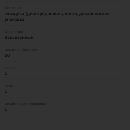
Описание
гвоздика (диантус), зелень, лента, дизайнерская
упаковка
Сезон года
Всесезонный
гвоздика (диантус)
50
зелень
1
лента
1
дизайнерская упаковка
1