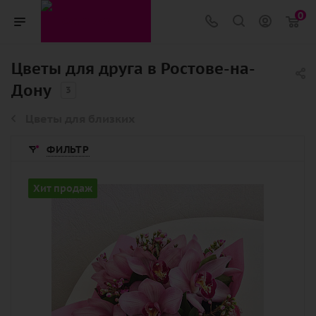
0
Цветы для друга в Ростове-на-
Дону
3
Цветы для близких
ФИЛЬТР
Цвет
Хит продаж
розовый
Описание
озотамнус, орхидея, зелень, лента,
дизайнерская упаковка