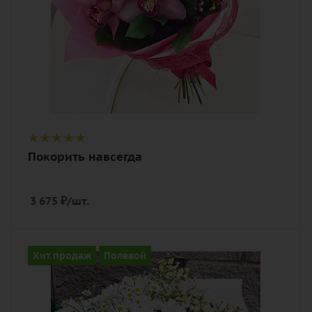
Покорить навсегда
3 675
₽
/шт.
Цвет
Хит продаж
Полевой
белый
Описание
танацетум (полевая ромашка),