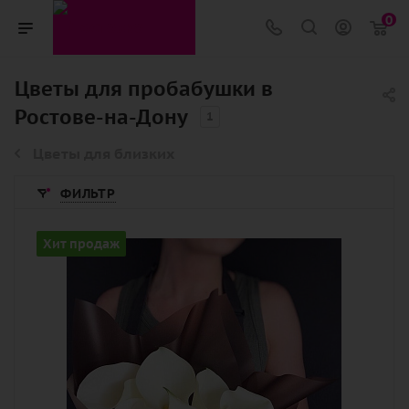
0
Цветы для пробабушки в
Ростове-на-Дону
1
Цветы для близких
ФИЛЬТР
Количество
Хит продаж
9
Цвет
белый
Описание
калла, лента, дизайнерская упаковка