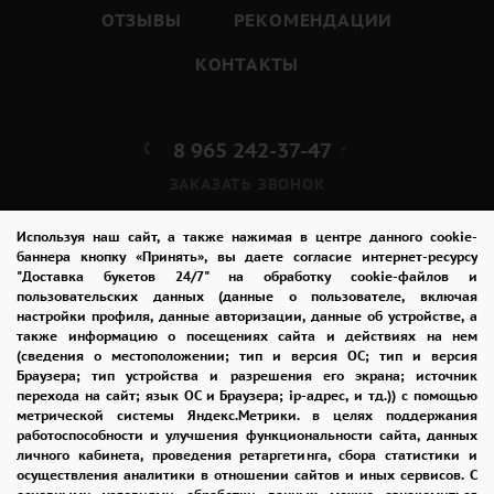
ОТЗЫВЫ
РЕКОМЕНДАЦИИ
КОНТАКТЫ
8 965 242-37-47
ЗАКАЗАТЬ ЗВОНОК
admin@buket24delivery.ru
Используя наш сайт, а также нажимая в центре данного cookie-
баннера кнопку «Принять», вы даете согласие интернет-ресурсу
"Доставка букетов 24/7" на обработку cookie-файлов и
пр. Михаила Нагибина д. 32И,
пользовательских данных (данные о пользователе, включая
ТЦ «Горизонт»
настройки профиля, данные авторизации, данные об устройстве, а
также информацию о посещениях сайта и действиях на нем
(сведения о местоположении; тип и версия ОС; тип и версия
ПОЛИТИКА КОНФИДЕНЦИАЛЬНОСТИ
Браузера; тип устройства и разрешения его экрана; источник
перехода на сайт; язык ОС и Браузера; ip-адрес, и тд.)) с помощью
метрической системы Яндекс.Метрики. в целях поддержания
работоспособности и улучшения функциональности сайта, данных
2026 © "Доставка цветов в Ростове-на-Дону"
личного кабинета, проведения ретаргетинга, сбора статистики и
Публичная оферта
осуществления аналитики в отношении сайтов и иных сервисов. С