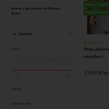
Цвет
Розы в короб
нежный,
Цветы с доставкой на Правый
Классический
берег
розовый
Описание
роза, оазис,
ФИЛЬТР
лента,
шляпная
коробка
Розы Джуми
Цена
коробке L
7 950
₽
/шт
317
61 787
Цветы
Количество