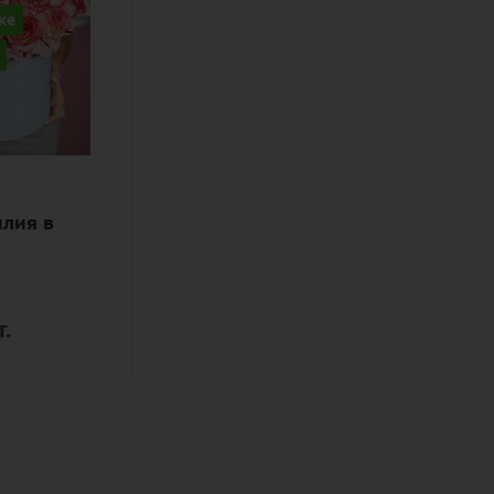
ке
лия в
.