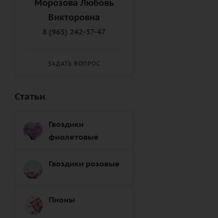
Морозова Любовь
Подруге (
8
)
Викторовна
Правнуку (
9
)
8 (965) 242-37-47
Правнучке (
8
)
Пробабушке (
6
)
ЗАДАТЬ ВОПРОС
Продедушке (
7
)
Свату (
7
)
Статьи
Сватье (
8
)
Свекрови (
8
)
Гвоздики
Свекру (
8
)
фиолетовые
Свояку (
7
)
Свояченице (
9
)
Гвоздики розовые
Сестре (
6
)
Снохе (
7
)
Пионы
Сыну (
6
)