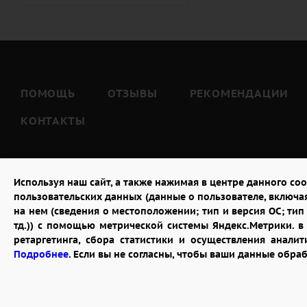
Тёте (
7
)
Тёще (
5
)
Тестю (
7
)
Шурину (
7
)
ПОМОЩЬ
ОТЗЫВЫ
РЕКОМЕНДАЦИИ
КОНТАКТЫ
Используя наш сайт, а также нажимая в центре данного coo
пользовательских данных (данные о пользователе, включа
на нем (сведения о местоположении; тип и версия ОС; тип 
тд.)) с помощью метрической системы Яндекс.Метрики. 
ретаргетинга, сбора статистики и осуществления анал
2026 © "Доставка цветов в Ростове-на-Дону"
Подробнее
. Если вы не согласны, чтобы ваши данные обра
Публичная оферта
Открыть ИП поможет ООО «Банк Точка»