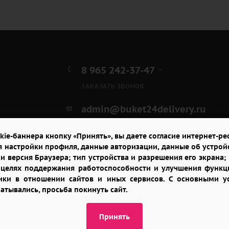
8 965 242-37-47
ЗАКАЗАТЬ ЗВОНОК
admin@buket24delivery.ru
пр. Михаила Нагибина д.
kie-баннера кнопку «Принять», вы даете согласие интернет-рес
32И, ТЦ «Горизонт»
я настройки профиля, данные авторизации, данные об устрой
и версия Браузера; тип устройства и разрешения его экрана; и
в целях поддержания работоспособности и улучшения функци
итики в отношении сайтов и иных сервисов. С основными 
батывались, просьба покинуть сайт.
Принять