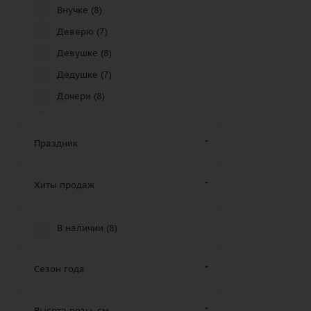
Внучке (
8
)
Деверю (
7
)
Девушке (
8
)
Дедушке (
7
)
Дочери (
8
)
Другу (
5
)
Дяде (
8
)
Праздник
Женщине (
7
)
Золовке (
6
)
Хиты продаж
Зятю (
7
)
Крестной маме (
7
)
В наличии (
8
)
Крестному отцу (
10
)
Кузену (
5
)
Сезон года
Кузине (
7
)
Высота розы, см