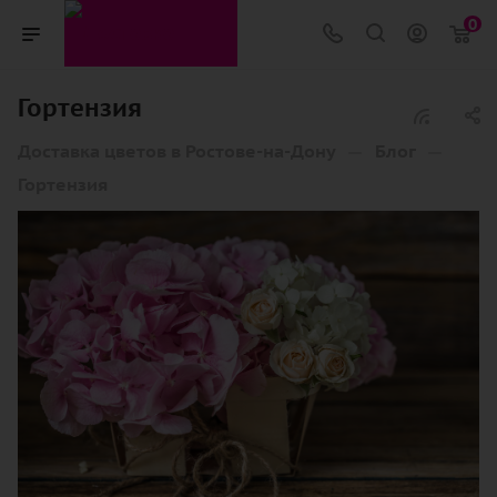
0
Гортензия
—
—
Доставка цветов в Ростове-на-Дону
Блог
Гортензия