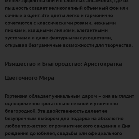
менее эффектны они и в сложных ансамблях, где их
пышность создает великолепный объемный фон или
сочный акцент. Эти цветы легко и гармонично
сочетаются с классическими розами, нежными
пионами, изящными лилиями, элегантными
эустомами и даже фактурными сухоцветами,
открывая безграничные возможности для творчества.
Изящество и Благородство: Аристократка
Цветочного Мира
Гортензия обладает уникальным даром – она выглядит
одновременно трогательно нежной и утонченно
благородной. Эта двойственность делает ее
безупречным выбором для подарка на абсолютно
любое торжество: от романтического свидания и Дня
рождения до юбилея, свадьбы или официального