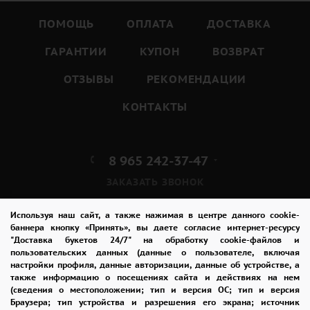
ПОМОЩЬ
ОПЛАТА
ДОСТАВКА
ГАРАНТИИ
КУПОН
ВОЗВРАТ
ОТЗЫВЫ
РЕКОМЕНДАЦИИ
КОНТАКТЫ
8 965 242-37-47
ЗАКАЗАТЬ ЗВОНОК
admin@buket24delivery.ru
Используя наш сайт, а также нажимая в центре данного cookie-
баннера кнопку «Принять», вы даете согласие интернет-ресурсу
"Доставка букетов 24/7" на обработку cookie-файлов и
пр. Михаила Нагибина д. 32И,
пользовательских данных (данные о пользователе, включая
ТЦ «Горизонт»
настройки профиля, данные авторизации, данные об устройстве, а
также информацию о посещениях сайта и действиях на нем
(сведения о местоположении; тип и версия ОС; тип и версия
ПОЛИТИКА КОНФИДЕНЦИАЛЬНОСТИ
Браузера; тип устройства и разрешения его экрана; источник