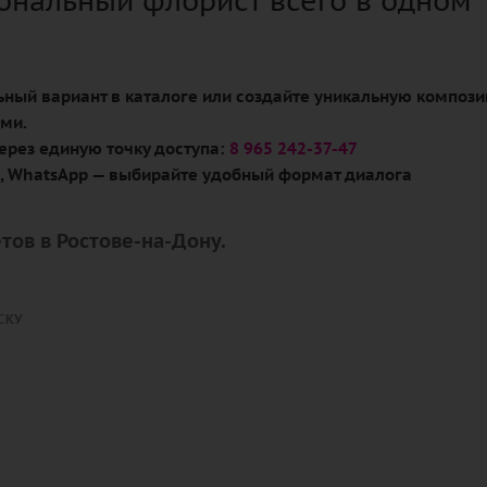
ональный флорист всего в одном
ный вариант в каталоге или создайте уникальную композ
ми.
ерез единую точку доступа:
8 965 242-37-47
m, WhatsApp — выбирайте удобный формат диалога
тов в Ростове-на-Дону.
СКУ