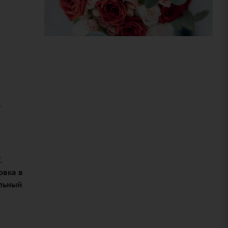
-
.
овка в
альный