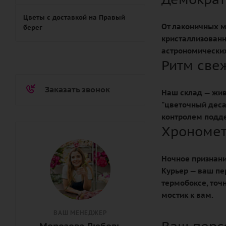
Цветы с доставкой на Правый
От лаконичных м
берег
кристаллизованн
астрономических
Ритм све
Заказать звонок
Наш склад — жив
"цветочный деса
контролем подде
Хрономет
Ночное признани
Курьер — ваш пе
термобоксе, точ
мостик к вам.
ВАШ МЕНЕДЖЕР