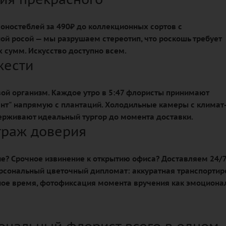
оностеблей за 490₽ до коллекционных сортов с
ой росой — мы разрушаем стереотип, что роскошь требует
 сумм. Искусство доступно всем.
жести
ой организм. Каждое утро в 5:47 флористы принимают
нт" напрямую с плантаций. Холодильные камеры с климат
рживают идеальный тургор до момента доставки.
раж доверия
е? Срочное извинение к открытию офиса? Доставляем 24/7
рсональный цветочный дипломат: аккуратная транспортир
ное время, фотофиксация момента вручения как эмоцион