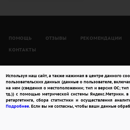
ПОМОЩЬ
ОТЗЫВЫ
РЕКОМЕНДАЦИИ
КОНТАКТЫ
Используя наш сайт, а также нажимая в центре данного coo
пользовательских данных (данные о пользователе, включа
на нем (сведения о местоположении; тип и версия ОС; тип 
тд.)) с помощью метрической системы Яндекс.Метрики. 
ретаргетинга, сбора статистики и осуществления анал
2026 © "Доставка цветов в Ростове-на-Дону"
Подробнее
. Если вы не согласны, чтобы ваши данные обра
Публичная оферта
Открыть ИП поможет ООО «Банк Точка»