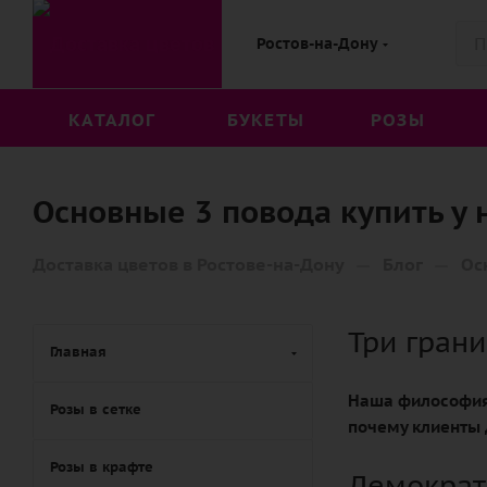
Ростов-на-Дону
КАТАЛОГ
БУКЕТЫ
РОЗЫ
Основные 3 повода купить у 
—
—
Доставка цветов в Ростове-на-Дону
Блог
Ос
Три гран
Главная
Наша философия
Розы в сетке
почему клиенты
Розы в крафте
Демократ