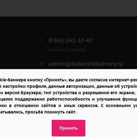
8 965 242-37-47
ЗАКАЗАТЬ ЗВОНОК
admin@buket24delivery.ru
пр. Михаила Нагибина д.
kie-баннера кнопку «Принять», вы даете согласие интернет-рес
32И, ТЦ «Горизонт»
я настройки профиля, данные авторизации, данные об устрой
и версия Браузера; тип устройства и разрешения его экрана; и
в целях поддержания работоспособности и улучшения функци
итики в отношении сайтов и иных сервисов. С основными 
батывались, просьба покинуть сайт.
Принять