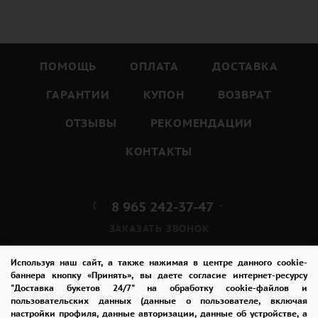
ПОМОЩЬ
ОПЛАТА
ДОСТАВКА
ГАРАНТИИ
КУПОН
ВОЗВРАТ
ОТЗЫВЫ
РЕКОМЕНДАЦИИ
КОНТАКТЫ
8 965 242-37-47
ЗАКАЗАТЬ ЗВОНОК
admin@buket24delivery.ru
Используя наш сайт, а также нажимая в центре данного cookie-
баннера кнопку «Принять», вы даете согласие интернет-ресурсу
"Доставка букетов 24/7" на обработку cookie-файлов и
пр. Михаила Нагибина д. 32И,
пользовательских данных (данные о пользователе, включая
ТЦ «Горизонт»
настройки профиля, данные авторизации, данные об устройстве, а