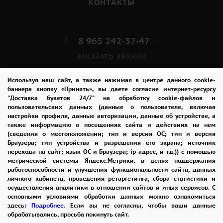
КОНТАКТЫ
8 965 242-37-47
ЗАКАЗАТЬ ЗВОНОК
admin@buket24delivery.ru
Используя наш сайт, а также нажимая в центре данного cookie-
баннера кнопку «Принять», вы даете согласие интернет-ресурсу
"Доставка букетов 24/7" на обработку cookie-файлов и
пр. Михаила Нагибина д. 32И,
пользовательских данных (данные о пользователе, включая
ТЦ «Горизонт»
настройки профиля, данные авторизации, данные об устройстве, а
также информацию о посещениях сайта и действиях на нем
(сведения о местоположении; тип и версия ОС; тип и версия
ПОЛИТИКА КОНФИДЕНЦИАЛЬНОСТИ
Браузера; тип устройства и разрешения его экрана; источник
перехода на сайт; язык ОС и Браузера; ip-адрес, и тд.)) с помощью
метрической системы Яндекс.Метрики. в целях поддержания
работоспособности и улучшения функциональности сайта, данных
2026 © "Доставка цветов в Ростове-на-Дону"
личного кабинета, проведения ретаргетинга, сбора статистики и
Публичная оферта
осуществления аналитики в отношении сайтов и иных сервисов. С
основными условиями обработки данных можно ознакомиться
Открыть ИП поможет ООО «Банк Точка»
здесь:
Подробнее
. Если вы не согласны, чтобы ваши данные
обрабатывались, просьба покинуть сайт.