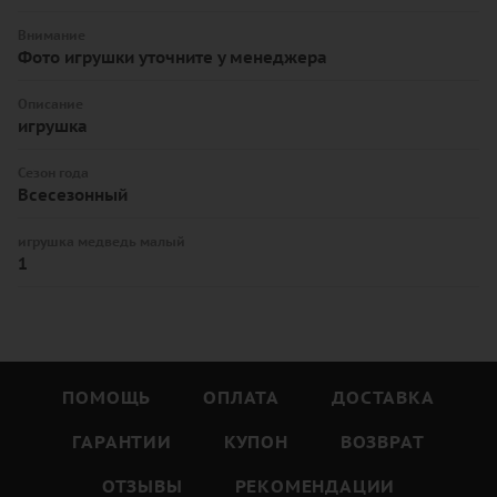
Внимание
Фото игрушки уточните у менеджера
Описание
игрушка
Сезон года
Всесезонный
игрушка медведь малый
1
ПОМОЩЬ
ОПЛАТА
ДОСТАВКА
ГАРАНТИИ
КУПОН
ВОЗВРАТ
ОТЗЫВЫ
РЕКОМЕНДАЦИИ