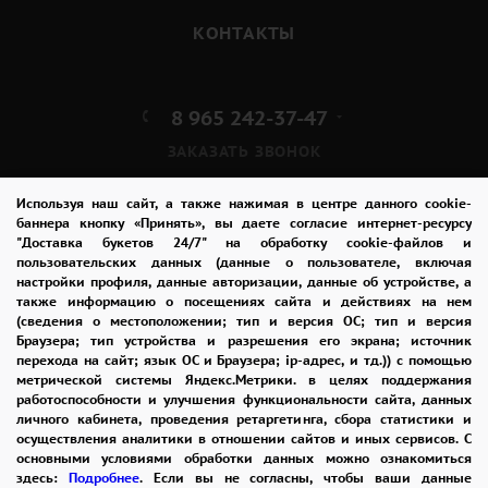
КОНТАКТЫ
8 965 242-37-47
ЗАКАЗАТЬ ЗВОНОК
admin@buket24delivery.ru
Используя наш сайт, а также нажимая в центре данного cookie-
баннера кнопку «Принять», вы даете согласие интернет-ресурсу
"Доставка букетов 24/7" на обработку cookie-файлов и
пр. Михаила Нагибина д. 32И,
пользовательских данных (данные о пользователе, включая
ТЦ «Горизонт»
настройки профиля, данные авторизации, данные об устройстве, а
также информацию о посещениях сайта и действиях на нем
(сведения о местоположении; тип и версия ОС; тип и версия
ПОЛИТИКА КОНФИДЕНЦИАЛЬНОСТИ
Браузера; тип устройства и разрешения его экрана; источник
перехода на сайт; язык ОС и Браузера; ip-адрес, и тд.)) с помощью
метрической системы Яндекс.Метрики. в целях поддержания
работоспособности и улучшения функциональности сайта, данных
2026 © "Доставка цветов в Ростове-на-Дону"
личного кабинета, проведения ретаргетинга, сбора статистики и
Публичная оферта
осуществления аналитики в отношении сайтов и иных сервисов. С
основными условиями обработки данных можно ознакомиться
Открыть ИП поможет ООО «Банк Точка»
здесь:
Подробнее
. Если вы не согласны, чтобы ваши данные